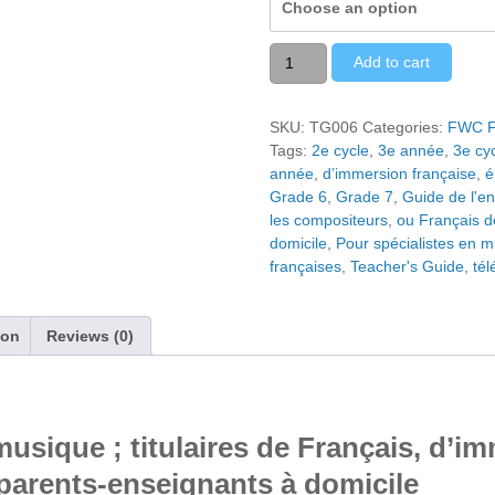
Choose an option
On
Add to cart
s'amuse
avec
les
SKU:
TG006
Categories:
FWC F
compositeurs
Tags:
2e cycle
,
3e année
,
3e cy
-
année
,
d’immersion française
,
é
Guide
Grade 6
,
Grade 7
,
Guide de l'en
de
les compositeurs
,
ou Français d
l’enseignant
domicile
,
Pour spécialistes en mu
(3e
françaises
,
Teacher's Guide
,
tél
à
la
7e
ion
Reviews (0)
année)
Volume
I
quantity
musique ; titulaires de Français, d’i
 parents-enseignants à domicile