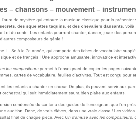
ues – chansons – mouvement – instrumen
e l’aura de mystère qui entoure la musique classique pour la présenter s
secrets
,
des squelettes taquins
, et
des chevaliers dansants
, voil
hant et du conte. Les enfants pourront chanter, danser, jouer des pers
 d’autres compositeurs de génie !
me I – 3e à la 7e année, qui comporte des fiches de vocabulaire suppl
ique et de français ! Une approche amusante, innovatrice et interactiv
ec les compositeurs
permet à l’enseignant de copier les pages suivante
s, cartes de vocabulaire, feuilles d’activités. Tout est conçu pour enr
nt les enfants à chanter en chœur. De plus, ils peuvent servir aux pare
orchestral qui suit immédiatement saura bien plaire aux enfants.
version condensée du contenu des guides de l’enseignant que l’on prés
ne audition. Donc, de vrais élèves, dans une vraie classe ! Les vidéos 
sultat final de chaque pièce. Avec
On s’amuse avec les compositeurs
, 