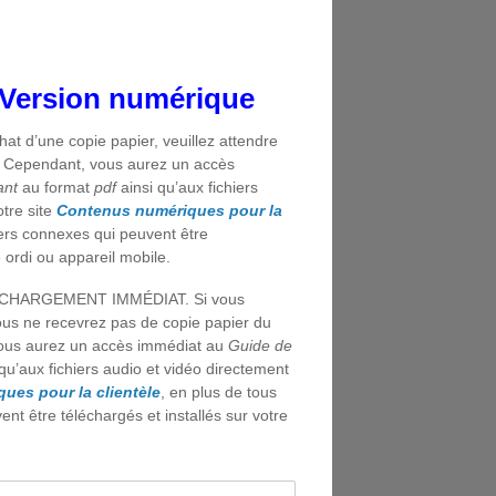
e
e:
95
Version numérique
ugh
95
at d’une copie papier, veuillez attendre
on. Cependant, vous aurez un accès
ant
au format
pdf
ainsi qu’aux fichiers
tre site
Contenus numériques pour la
iers connexes qui peuvent être
e ordi ou appareil mobile.
HARGEMENT IMMÉDIAT. Si vous
ous ne recevrez pas de copie papier du
vous aurez un accès immédiat au
Guide de
qu’aux fichiers audio et vidéo directement
ues pour la clientèle
, en plus de tous
nt être téléchargés et installés sur votre