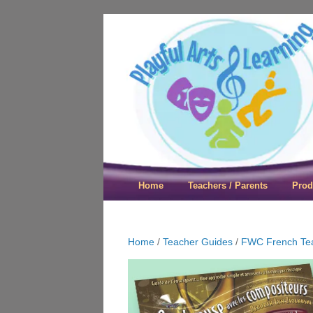
Playful Arts &
Home
Teachers / Parents
Prod
Home
/
Teacher Guides
/
FWC French Te