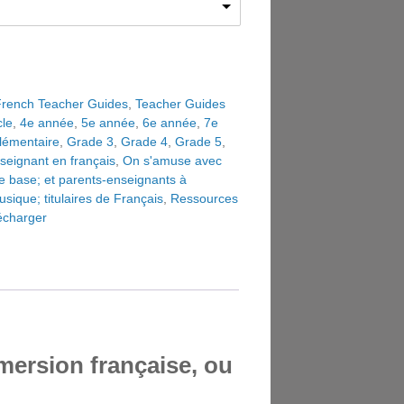
rench Teacher Guides
,
Teacher Guides
cle
,
4e année
,
5e année
,
6e année
,
7e
lémentaire
,
Grade 3
,
Grade 4
,
Grade 5
,
seignant en français
,
On s'amuse avec
e base; et parents-enseignants à
sique; titulaires de Français
,
Ressources
écharger
mmersion française, ou