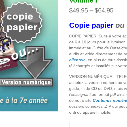
Volume I
Pric
$
49.95
–
$
64.95
rang
$49.
Copie papier
ou
thro
$64.
COPIE PAPIER. Suite à votre ach
de 6 à 10 jours pour la livrais
immédiat au
Guide de l’enseign
audio et vidéo directement de no
clientèle
, en plus de tous doss
téléchargés et installés sur votr
VERSION NUMÉRIQUE – TELEC
achetez la version numérique v
guide, ni de CD ou DVD, mais 
l’enseignant
au format
pdf
ainsi 
de notre site
Contenus numériq
dossiers connexes .ZIP qui peuve
ordi ou appareil mobile.