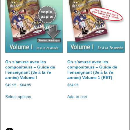
On s’amuse avec les
On s’amuse avec les
compositeurs – Guide de
compositeurs – Guide de
l’enseignant (3e à la 7e
l’enseignant (3e à la 7e
année) Volume I
année) Volume 1 (RET)
Price
$
49.95
–
$
64.95
$
64.95
range:
This
$49.95
Select options
Add to cart
product
through
has
$64.95
multiple
variants.
The
options